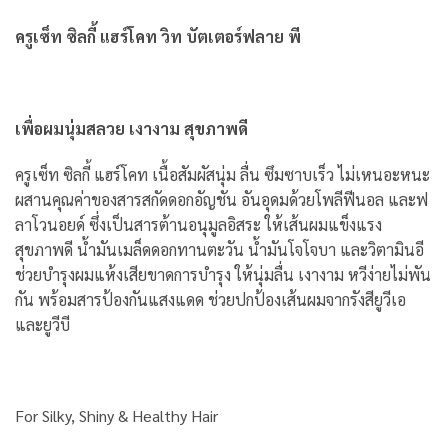
ครูเซ็ท ซิลกี้ แฮร์โคท วิท บัตเตอร์ฟลาย พี
เพื่อผมนุ่มสลวย เงางาม สุขภาพดี
ครูเซ็ท ซิลกี้ แฮร์โคท เนื้อสัมผัสนุ่ม ลื่น ซึมซาบเร็ว ไม่เหนอะหนะ
ผสานคุณค่าของสารสกัดดอกอัญชัน อันอุดมด้วยโพลีฟีนอล และฟ
ลาโวนอยด์ ซึ่งเป็นสารต้านอนุมูลอิสระ ให้เส้นผมแข็งแรง
สุขภาพดี น้ำมันเมล็ดดอกทานตะวัน น้ำมันโจโจบา และวิตามินอี
ช่วยบำรุงผมแห้งเสียขาดการบำรุง ให้นุ่มลื่น เงางาม หวีง่ายไม่พัน
กัน พร้อมสารป้องกันแสงแดด ช่วยปกป้องเส้นผมจากรังสียูวีเอ
และยูวีบี
For Silky, Shiny & Healthy Hair