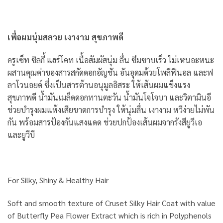
เพื่อผมนุ่มสลวย เงางาม สุขภาพดี
ครูเซ็ท ซิลกี้ แฮร์โคท เนื้อสัมผัสนุ่ม ลื่น ซึมซาบเร็ว ไม่เหนอะหนะ
ผสานคุณค่าของสารสกัดดอกอัญชัน อันอุดมด้วยโพลีฟีนอล และฟ
ลาโวนอยด์ ซึ่งเป็นสารต้านอนุมูลอิสระ ให้เส้นผมแข็งแรง
สุขภาพดี น้ำมันเมล็ดดอกทานตะวัน น้ำมันโจโจบา และวิตามินอี
ช่วยบำรุงผมแห้งเสียขาดการบำรุง ให้นุ่มลื่น เงางาม หวีง่ายไม่พัน
กัน พร้อมสารป้องกันแสงแดด ช่วยปกป้องเส้นผมจากรังสียูวีเอ
และยูวีบี
For Silky, Shiny & Healthy Hair
Soft and smooth texture of Cruset Silky Hair Coat with value
of Butterfly Pea Flower Extract which is rich in Polyphenols