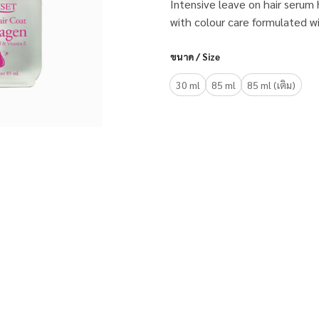
Intensive leave on hair serum 
with colour care formulated wi
ขนาด / Size
30 ml
85 ml
85 ml (เติม)