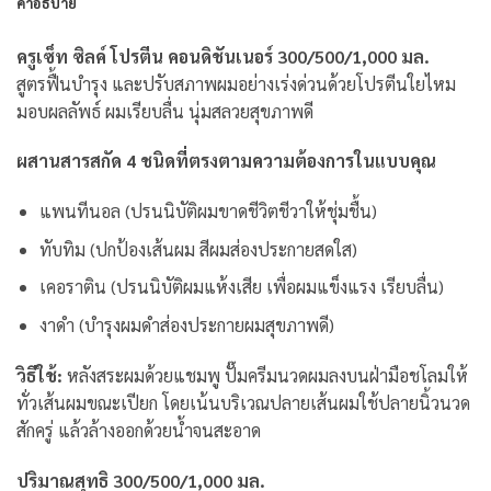
คำอธิบาย
ครูเซ็ท ซิลค์ โปรตีน คอนดิชันเนอร์
300/500/1,000 มล.
สูตรฟื้นบำรุง และปรับสภาพผมอย่างเร่งด่วนด้วยโปรตีนใยไหม
มอบผลลัพธ์ ผมเรียบลื่น นุ่มสลวยสุขภาพดี
ผสานสารสกัด 4 ชนิดที่ตรงตามความต้องการในแบบคุณ
แพนทีนอล (ปรนนิบัติผมขาดชีวิตชีวาให้ชุ่มชื้น)
ทับทิม (ปกป้องเส้นผม สีผมส่องประกายสดใส)
เคอราติน (ปรนนิบัติผมแห้งเสีย เพื่อผมแข็งแรง เรียบลื่น)
งาดำ (บำรุงผมดำส่องประกายผมสุขภาพดี)
วิธีใช้:
หลังสระผมด้วยแชมพู ปั๊มครีมนวดผมลงบนฝ่ามือชโลมให้
ทั่วเส้นผมขณะเปียก โดยเน้นบริเวณปลายเส้นผมใช้ปลายนิ้วนวด
สักครู่ แล้วล้างออกด้วยน้ำจนสะอาด
ปริมาณสุทธิ 300/500/1,000 มล.