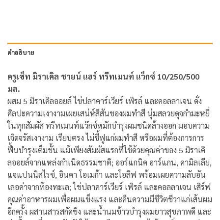
คำอธิบาย
ครูเซ็ท มิราเคิล ชายน์ แฮร์ ทรีทเมนท์ แว็กซ์ 10/250/500
มล.
ผสม 5 มิราเคิลออยล์ ไข่ปลาคาร์เวียร์ เพิรล์ และคอลลาเจน ดั่ง
ศิลปะความเงางามเผยเสน่ห์สีสันของผมทำสี นุ่มสลวยดุจกำมะหยี่
ในทุกสัมผัส ทรีทเมนท์แว๊กซ์หมักบำรุงผมชนิดล้างออก มอบความ
เจิดจรัสเงางาม เรียบตรง ไม่ชี้ฟูแก่ผมทำสี หรือผมที่ต้องการการ
ฟื้นบำรุงเต็มขั้น แม้เพียงสัมผัสแรกที่ใช้ด้วยคุณค่าของ 5 มิราเคิ
ลออยล์จากแหล่งกำเนิดธรรมชาติ; ออร์แกนิค อาร์แกน, คามิลเลีย,
แจแปนนิสไรซ์, อินคา โอเมก้า และโอลีฟ พร้อมเผยความลับอัน
เลอค่าจากท้องทะเล; ไข่ปลาคาร์เวียร์ เพิรล์ และคอลลาเจน เสิร์ฟ
คุณค่าอาหารผมเพื่อผมแข็งแรง และคืนความมีชีวิตชีวาแก่เส้นผม
อีกครั้ง ผสานสารสกัดขิง และน้ำนมข้าวบำรุงผมยาวสุขภาพดี และ