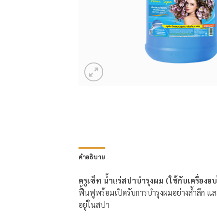
คำอธิบาย
ครูเซ็ท น้ำแร่สปาบำรุงผม (ใช้กับเครื่องอ
ฟื้นฟูพร้อมเปิดรับการบำรุงผมอย่างล้ำลึก แ
อยู่ในสปา