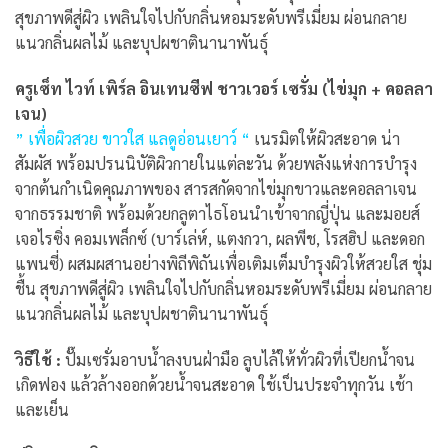
สุขภาพดีสู่ผิว เพลินใจไปกับกลิ่นหอมระดับพรีเมี่ยม ผ่อนกลาย
แนวกลิ่นผลไม้ และบุปผชาตินานาพันธุ์
ครูเซ็ท ไวท์ เพิร์ล อินเทนซีฟ ชาวเวอร์ เซรั่ม (ไข่มุก + คอลลา
เจน)
” เพื่อผิวสวย ขาวใส แลดูอ่อนเยาว์ “
เนรมิตให้ผิวสะอาด น่า
สัมผัส พร้อมปรนนิบัติผิวกายในแต่ละวัน ด้วยพลังแห่งการบำรุง
จากต้นกำเนิดคุณภาพของ สารสกัดจากไข่มุกขาวและคอลลาเจน
จากธรรมชาติ พร้อมด้วยกลูตาไธโอนนำเข้าจากญี่ปุ่น และมอยส์
เจอไรซิ่ง คอมเพล็กซ์ (บาร์เล่ห์, แตงกวา, ผลพีช, โรสฮิป และดอก
แพนซี่) ผสมผสานอย่างพิถีพิถันเพื่อเติมเต็มบำรุงผิวให้สวยใส ชุ่ม
ชื้น สุขภาพดีสู่ผิว เพลินใจไปกับกลิ่นหอมระดับพรีเมี่ยม ผ่อนกลาย
แนวกลิ่นผลไม้ และบุปผชาตินานาพันธุ์
วิธีใช้ :
ปั๊มเซรั่มอาบน้ำลงบนฝ่ามือ ลูบไล้ให้ทั่วผิวที่เปียกน้ำจน
เกิดฟอง แล้วล้างออกด้วยน้ำจนสะอาด ใช้เป็นประจำทุกวัน เช้า
และเย็น