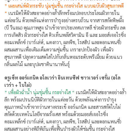
” เผยเสน่ห์ผิวกระชับ นุ่มชุ่มชื้น กระจ่างใส แบบฉบับผิวสุขภาพดี
“
เนรมิตให้ผิวสะอาดอย่างล้ำลึกพร้อมปลอบประโลมผิวกายใน
แต่ละวัน ด้วยพลังแห่งการบำรุงอย่างครบถ้วน จากสารสกัดพิษผึ้ง
(บี วีนอม) คุณภาพสูง นำเข้าจากประเทศเกาหลี ช่วยผิวกระชับ ลด
การเกิดสิว ผิวกระจ่างใส คิวเท็นพลัสวิตามิน อี และ มอยส์เจอไรซิ่ง
คอมเพล็กซ์ (บาร์เล่ห์, แตงกวา, ผลพีช, โรสฮิป และดอกแพนซี่)
ผสมผสานเพื่อเติมเต็มความชุ่มชื้น เกราะปกป้องผิว เพื่อผิว
สุขภาพดี ปลุกความสดใสไปกับกลิ่นหอมระดับพรีเมี่ยม ด้วยแนว
กลิ่นผลไม้ และบุปผชาตินานาพันธุ์
ครูเซ็ท ออร์แกนิค อโลเวร่า อินเทนซีฟ ชาวเวอร์ เซรั่ม (อโล
เวร่า + ใบไผ่)
” เพื่อผิวฉ่ำน้ำ นุ่มชุ่มชื้น กระจ่างใส “
เนรมิตให้ผิวสะอาดอย่างล้ำ
ลึก พร้อมปรนนิบัติผิวกายในแต่ละวัน ด้วยพลังแห่งการบำรุง
คุณภาพนำเข้าจากว่านหางจระเข้ ออร์แกนิค และสารสกัดใบไผ่
สกัดด้วยเทคโนโลยีจากผรั่งเศส พร้อมด้วยมอยส์เจอไรซิ่ง
คอมเพล็กซ์ (บาร์เล่ห์, แตงกวา, ผลพีช, โรสฮิป และดอกแพนซี่)
ผสมผสานอย่างพิถีพิถันเพื่อฟื้นบำรุงผิวให้ชุ่มชื้น กระจ่างใส