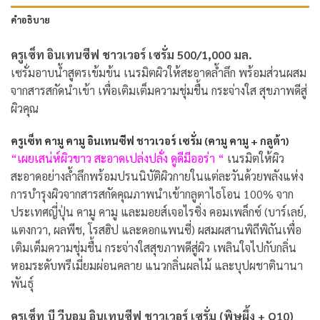
คำอธิบาย
ครูเซ็ท อินเทนซีฟ ชาวเวอร์ เซรั่ม 500/1,000 มล.
เซรั่มอาบน้ำสูตรเข้มข้น เนรมิตผิวให้สะอาดล้ำลึก พร้อมส่วนผสม
จากสารสกัดนำเข้า เพื่อเติมเต็มความชุ่มชื้น กระจ่างใส สุขภาพดีสู่
ผิวคุณ
ครูเซ็ท คามู คามู อินเทนซีฟ ชาวเวอร์ เซรั่ม (คามู คามู + กลูต้า)
“เผยเสน่ห์ผิวขาว สะอาดเปล่งปลั่ง ดูดีมีออร่า “
เนรมิตให้ผิว
สะอาดอย่างล้ำลึกพร้อมปรนนิบัติผิวกายในแต่ละวันด้วยพลังแห่ง
การบำรุงผิวจากสารสกัดคุณภาพนำเข้ากลูตาไธโอน 100% จาก
ประเทศญี่ปุ่น คามู คามู และมอยส์เจอไรซิ่ง คอมเพล็กซ์ (บาร์เลย์,
แตงกวา, ผลพีช, โรสฮิป และดอกแพนซี่) ผสมผสานพิถีพิถันเพื่อ
เติมเต็มความชุ่มชื้น กระจ่างใสสุขภาพดีสู่ผิว เพลินใจไปกับกลิ่น
หอมระดับพรีเมี่ยมผ่อนคลาย แนวกลิ่นผลไม้ และบุปผชาตินานา
พันธุ์
ครูเซ็ท บี วีนอม อินเทนซีฟ ชาวเวอร์ เซรั่ม (พิษผึ้ง + Q10)