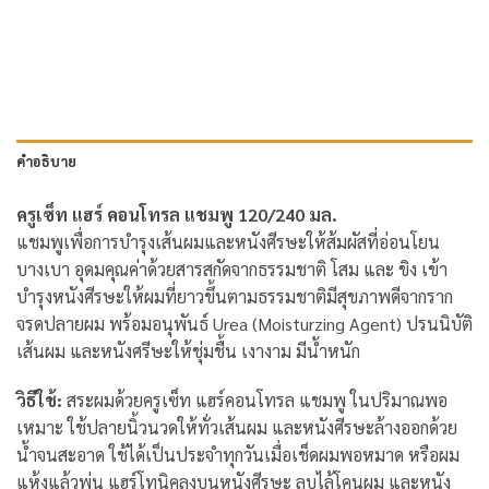
คำอธิบาย
ครูเซ็ท แฮร์ คอนโทรล แชมพู 120/240 มล.
แชมพูเพื่อการบำรุงเส้นผมและหนังศีรษะให้ส้มผัสที่อ่อนโยน
บางเบา อุดมคุณค่าด้วยสารสกัดจากธรรมชาติ โสม และ ขิง เข้า
บำรุงหนังศีรษะให้ผมที่ยาวขึ้นตามธรรมชาติมีสุขภาพดีจากราก
จรดปลายผม พร้อมอนุพันธ์ Urea (Moisturzing Agent) ปรนนิบัติ
เส้นผม และหนังศรีษะให้ชุ่มชื้น เงางาม มีน้ำหนัก
วิธีใช้:
สระผมด้วยครูเซ็ท แฮร์คอนโทรล แชมพู ในปริมาณพอ
เหมาะ ใช้ปลายนิ้วนวดให้ทั่วเส้นผม และหนังศีรษะล้างออกด้วย
น้ำจนสะอาด ใช้ได้เป็นประจำทุกวันเมื่อเช็ดผมพอหมาด หรือผม
แห้งแล้วพ่น แฮร์โทนิคลงบนหนังศีรษะ ลูบไล้โคนผม และหนัง