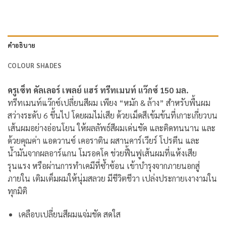
คำอธิบาย
COLOUR SHADES
ครูเซ็ท คัลเลอร์ เพลย์ แฮร์ ทรีทเมนท์ แว๊กซ์ 150 มล.
ทรีทเมนท์แว๊กซ์เปลี่ยนสีผม เพียง “หมัก & ล้าง” สำหรับพื้นผม
สว่างระดับ 6 ขึ้นไป โดยผมไม่เสีย ด้วยเม็ดสีเข้มข้นที่เกาะเกี่ยวบน
เส้นผมอย่างอ่อนโยน ให้ผลลัพธ์สีผมเด่นชัด และติดทนนาน และ
ด้วยคุณค่า แอดวานซ์ เคอราติน ผสานคาร์เวียร์ โปรตีน และ
น้ำมันจากผลอาร์แกน โมรอคโค ช่วยฟื้นฟูเส้นผมที่แห้งเสีย
รุนแรง หรือผ่านการทำเคมีที่ซ้ำซ้อน เข้าบำรุงจากภายนอกสู่
ภายใน เติมเต็มผมให้นุ่มสลวย มีชีวิตชีวา เปล่งประกายเงางามใน
ทุกมิติ
เคลือบเปลี่ยนสีผมแจ่มชัด สดใส