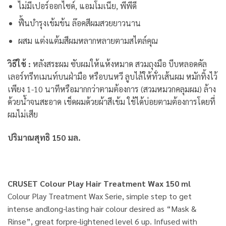
ไม่มีเปอร์ออกไซด์, แอมโมเนีย, พีพีดี
ฟื้นบำรุงเข้มข้น ล๊อคสีผมสวยยาวนาน
ผสม แต่งแต้มสีผมหลากหลายตามสไตล์คุณ
วิธีใช้ :
หลังสระผม ซับผมให้แห้งหมาด สวมถุงมือ บีบหลอดคัล
เลอร์ทรีทเมนท์บนฝ่ามือ หรือบนหวี ลูบไล้ให้ทั่วเส้นผม หมักทิ้งไว้
เพียง 1-10 นาทีหรือมากกว่าตามต้องการ (สวมหมวกคลุมผม) ล้าง
ด้วยน้ำจนสะอาด เช็ดผมด้วยผ้าสีเข้ม ใช้ได้บ่อยตามต้องการโดยที่
ผมไม่เสีย
ปริมาณสุทธิ 150 มล.
CRUSET Colour Play Hair Treatment Wax 150 ml
Colour Play Treatment Wax Serie, simple step to get
intense andlong-lasting hair colour desired as “Mask &
Rinse”, great forpre-lightened level 6 up. Infused with