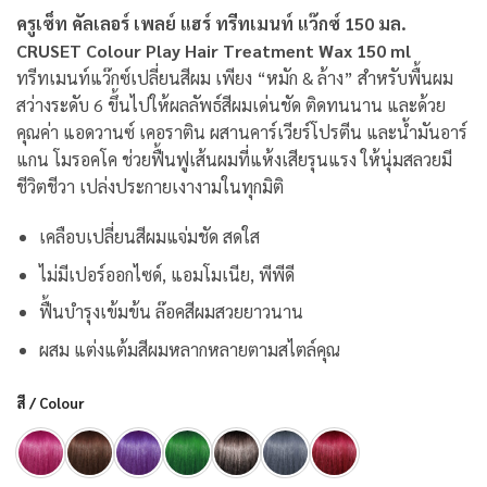
ครูเซ็ท คัลเลอร์ เพลย์ แฮร์ ทรีทเมนท์ แว๊กซ์ 150 มล.
CRUSET Colour Play Hair Treatment Wax 150 ml
ทรีทเมนท์แว๊กซ์เปลี่ยนสีผม เพียง “หมัก & ล้าง” สำหรับพื้นผม
สว่างระดับ 6 ขึ้นไปให้ผลลัพธ์สีผมเด่นชัด ติดทนนาน และด้วย
คุณค่า แอดวานซ์ เคอราติน ผสานคาร์เวียร์โปรตีน และน้ำมันอาร์
แกน โมรอคโค ช่วยฟื้นฟูเส้นผมที่แห้งเสียรุนแรง ให้นุ่มสลวยมี
ชีวิตชีวา เปล่งประกายเงางามในทุกมิติ
เคลือบเปลี่ยนสีผมแจ่มชัด สดใส
ไม่มีเปอร์ออกไซด์, แอมโมเนีย, พีพีดี
ฟื้นบำรุงเข้มข้น ล๊อคสีผมสวยยาวนาน
ผสม แต่งแต้มสีผมหลากหลายตามสไตล์คุณ
สี / Colour