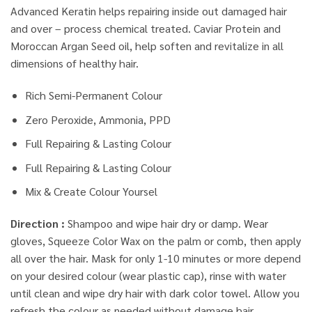
Advanced Keratin helps repairing inside out damaged hair
and over – process chemical treated. Caviar Protein and
Moroccan Argan Seed oil, help soften and revitalize in all
dimensions of healthy hair.
Rich Semi-Permanent Colour
Zero Peroxide, Ammonia, PPD
Full Repairing & Lasting Colour
Full Repairing & Lasting Colour
Mix & Create Colour Yoursel
Direction :
Shampoo and wipe hair dry or damp. Wear
gloves, Squeeze Color Wax on the palm or comb, then apply
all over the hair. Mask for only 1-10 minutes or more depend
on your desired colour (wear plastic cap), rinse with water
until clean and wipe dry hair with dark color towel. Allow you
refresh the colour as needed without damage hair.