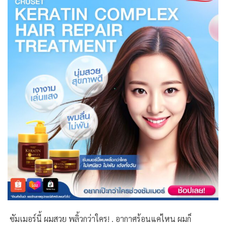
ซัมเมอร์นี้ ผมสวย พลิ้วกว่าใคร! . อากาศร้อนแค่ไหน ผมก็