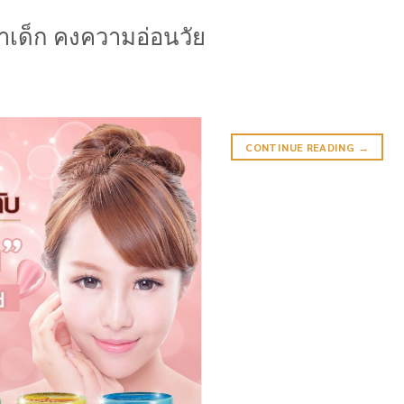
น้าเด็ก คงความอ่อนวัย
CONTINUE READING
→