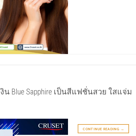
งิน Blue Sapphire เป็นสีแฟชั่นสวย ใสแจ่ม
CONTINUE READING
→