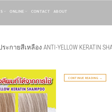
TS
ONLINE
CONTACT
ABOUT
ประกายสีเหลือง ANTI-YELLOW KERATIN S
CONTINUE READING
→