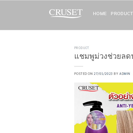
Skip
to
HOME
PRODUC
content
PRODUCT
แชมพูม่วงช่วยลด
POSTED ON
27/01/2023
BY
ADMIN