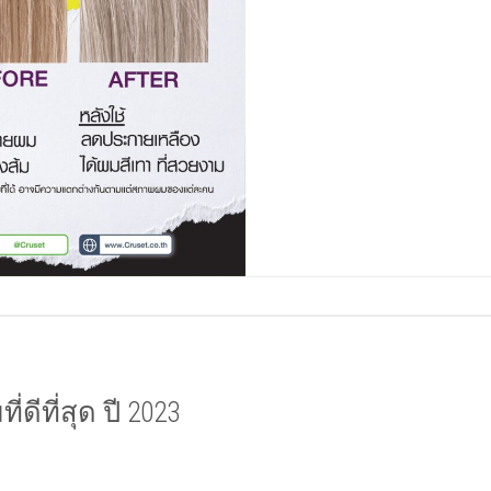
่ดีที่สุด ปี 2023