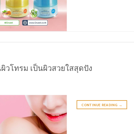
ยนผิวโทรม เป็นผิวสวยใสสุดปัง
CONTINUE READING
→