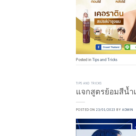
Posted in
Tips and Tricks
TIPS AND TRICKS
แจกสูตรย้อมสีน้ำเ
POSTED ON
23/01/2023
BY
ADMIN