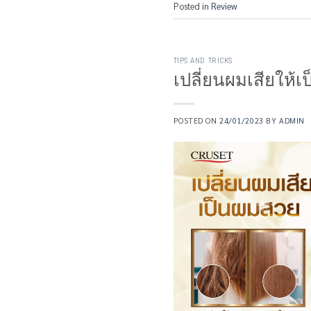
Posted in
Review
TIPS AND TRICKS
เปลี่ยนผมเสียให้เ
POSTED ON
24/01/2023
BY
ADMIN