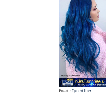
Posted in
Tips and Tricks