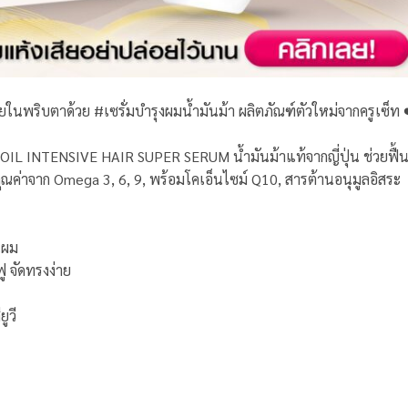
ียในพริบตาด้วย #เซรั่มบำรุงผมน้ำมันม้า ผลิตภัณฑ์ตัวใหม่จากครูเซ็ท 
 OIL INTENSIVE HAIR SUPER SERUM น้ำมันม้าแท้จากญี่ปุ่น ช่วยฟื้น
ดคุณค่าจาก Omega 3, 6, 9, พร้อมโคเอ็นไซม์ Q10, สารต้านอนุมูลอิสระ
้นผม
ฟู จัดทรงง่าย
ูวี