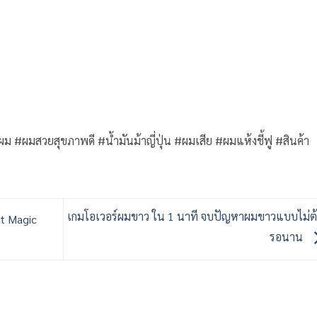
ม #ผมสวยสุขภาพดี #น้ำมันม้าญี่ปุ่น #ผมเสีย #ผมแห้งชี้ฟู #สินค้า
เกมโอเวอร์ผมขาว ใน 1 นาที จบปัญหาผมขาวแบบไม่ต
et Magic
รอนาน