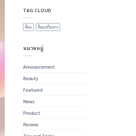
ความ
ขอ
เห็น
ให้
TAG CLOUD
บน
ทุก
แจก
ท่าน
พิกัด!
มี
5
ความ
จุด
สีผม
สีผมเสริมดวง
สุข
เคา
ประสบ
ท์
ความ
ดาวน์
สำเร็จ
สุด
ใน
ฮิต
ทุก
หมวดหมู่
ใน
สิ่ง
กรุงเทพฯ
ฉลอง
ปี
ใหม่
Announcement
2569
Beauty
Featured
News
Product
Review
Tips and Tricks