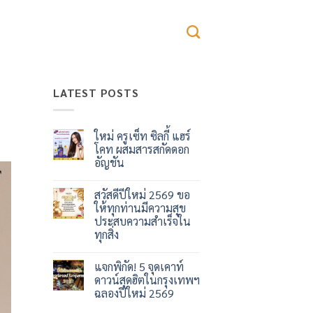
LATEST POSTS
ใหม่ ครูเซ็ท ซิลกี้ แฮร์
โคท ผสมสารสกัดดอก
อัญชัน
ไม่มี
ความ
สวัสดีปีใหม่ 2569 ขอ
เห็น
บน
ให้ทุกท่านมีความสุข
ใหม่
ประสบความสำเร็จใน
ครู
เซ็ท
ทุกสิ่ง
ซิ
ลกี้
ไม่มี
แฮร์
ความ
แจกพิกัด! 5 จุดเคาท์
โคท
เห็น
บน
ผสม
ดาวน์สุดฮิตในกรุงเทพฯ
สวัสดี
สาร
ฉลองปีใหม่ 2569
ปี
สกัด
ใหม่
ดอก
ไม่มี
2569
อัญชัน