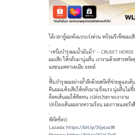
ได้เวลากู้ผมพังแบบเร่งด่วน พร้อมรีเซ็ตผมเส
.
‘เซรั่มบำรุงผมน้ำมันม้า’ – CRUSET HORSE
ผมเสีย ให้กลับมานุ่มลื่น เงางามด้วยสารสกั
และแมคคาเดเมีย ออยล์
.
ฟื้นบำรุงผมอย่างล้ำลึกด้วยสกัดที่ช่วยดูแลเส
คืนผมแห้งเสียให้กลับมาแข็งแรง นุ่มลื่นไม่ชี้
ล็อคเส้นผมให้ติดทน เปล่งประกายเงางาม
ปกป้องเส้นผมจากความร้อน มลภาวะและรังสีย
.
พิกัดช้อป:
Lazada:
https://bit.ly/3GycucW
Shopee:
https://bit.ly/3GzLDgF