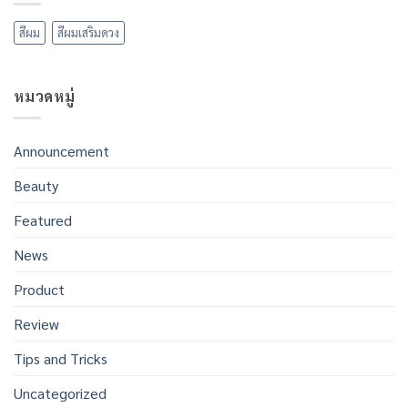
ทุก
พิกัด!
ท่าน
5
มี
จุด
สีผม
สีผมเสริมดวง
ความ
เคา
สุข
ท์
ประสบ
ดาวน์
ความ
สุด
สำเร็จ
ฮิต
หมวดหมู่
ใน
ใน
ทุก
กรุงเทพฯ
สิ่ง
ฉลอง
ปี
ใหม่
Announcement
2569
Beauty
Featured
News
Product
Review
Tips and Tricks
Uncategorized