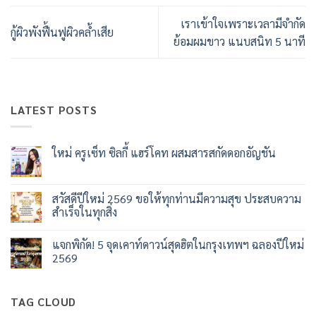
เราเข้าใจเพราะเวลามีจำกัด
กู้ผิวพังฟื้นฟูผิวคล้ำเสีย
ย้อมผมขาว แนบสนิท 5 นาที
LATEST POSTS
ใหม่ ครูเซ็ท ซิลกี้ แฮร์โคท ผสมสารสกัดดอกอัญชัน
ไม่มี
ความ
เห็น
บน
สวัสดีปีใหม่ 2569 ขอให้ทุกท่านมีความสุข ประสบความ
ใหม่
สำเร็จในทุกสิ่ง
ครู
เซ็ท
ไม่มี
ซิ
ความ
ลกี้
แจกพิกัด! 5 จุดเคาท์ดาวน์สุดฮิตในกรุงเทพฯ ฉลองปีใหม่
เห็น
แฮร์
บน
2569
โคท
สวัสดี
ผสม
ปี
ไม่มี
สาร
ใหม่
ความ
สกัด
2569
เห็น
ดอก
TAG CLOUD
ขอ
บน
อัญชัน
ให้
แจก