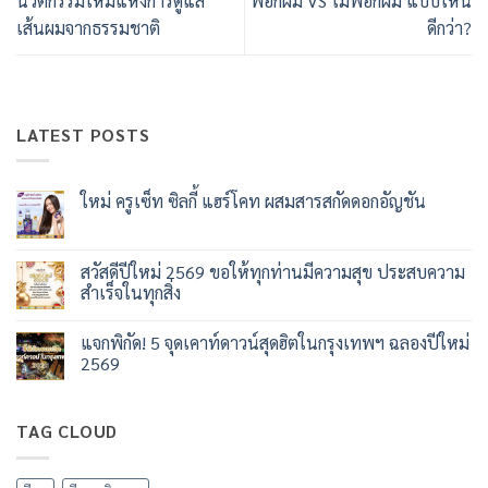
นวัตกรรมใหม่แห่งการดูแล
ฟอกผม VS ไม่ฟอกผม แบบไหน
เส้นผมจากธรรมชาติ
ดีกว่า?
LATEST POSTS
ใหม่ ครูเซ็ท ซิลกี้ แฮร์โคท ผสมสารสกัดดอกอัญชัน
ไม่มี
ความ
เห็น
บน
สวัสดีปีใหม่ 2569 ขอให้ทุกท่านมีความสุข ประสบความ
ใหม่
สำเร็จในทุกสิ่ง
ครู
เซ็ท
ไม่มี
ซิ
ความ
ลกี้
แจกพิกัด! 5 จุดเคาท์ดาวน์สุดฮิตในกรุงเทพฯ ฉลองปีใหม่
เห็น
แฮร์
บน
2569
โคท
สวัสดี
ผสม
ปี
ไม่มี
สาร
ใหม่
ความ
สกัด
2569
เห็น
ดอก
TAG CLOUD
ขอ
บน
อัญชัน
ให้
แจก
ทุก
พิกัด!
ท่าน
5
มี
จุด