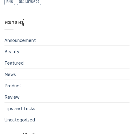
สีผม
สีผมเสริมดวง
ความ
เคา
สุข
ท์
ประสบ
ดาวน์
ความ
สุด
สำเร็จ
ฮิต
หมวดหมู่
ใน
ใน
ทุก
กรุงเทพฯ
สิ่ง
ฉลอง
ปี
ใหม่
Announcement
2569
Beauty
Featured
News
Product
Review
Tips and Tricks
Uncategorized