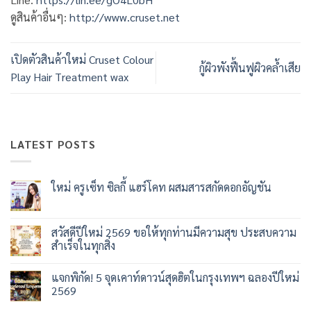
ดูสินค้าอื่นๆ:
http://www.cruset.net
เปิดตัวสินค้าใหม่ Cruset Colour
กู้ผิวพังฟื้นฟูผิวคล้ำเสีย
Play Hair Treatment wax
LATEST POSTS
ใหม่ ครูเซ็ท ซิลกี้ แฮร์โคท ผสมสารสกัดดอกอัญชัน
ไม่มี
ความ
เห็น
บน
สวัสดีปีใหม่ 2569 ขอให้ทุกท่านมีความสุข ประสบความ
ใหม่
สำเร็จในทุกสิ่ง
ครู
เซ็ท
ไม่มี
ซิ
ความ
ลกี้
แจกพิกัด! 5 จุดเคาท์ดาวน์สุดฮิตในกรุงเทพฯ ฉลองปีใหม่
เห็น
แฮร์
บน
2569
โคท
สวัสดี
ผสม
ปี
ไม่มี
สาร