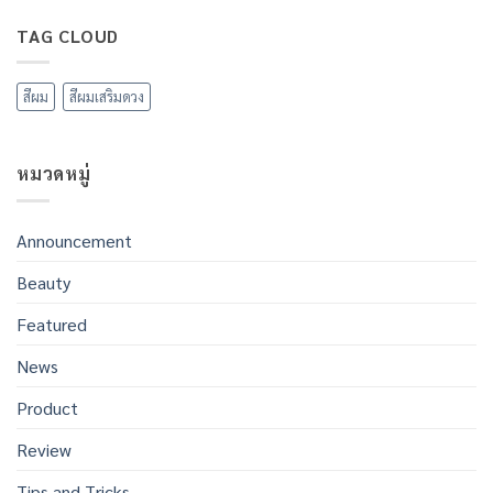
ใหม่
ความ
สกัด
2569
เห็น
ดอก
TAG CLOUD
ขอ
บน
อัญชัน
ให้
แจก
ทุก
พิกัด!
ท่าน
5
มี
จุด
สีผม
สีผมเสริมดวง
ความ
เคา
สุข
ท์
ประสบ
ดาวน์
ความ
สุด
สำเร็จ
ฮิต
หมวดหมู่
ใน
ใน
ทุก
กรุงเทพฯ
สิ่ง
ฉลอง
ปี
ใหม่
Announcement
2569
Beauty
Featured
News
Product
Review
Tips and Tricks